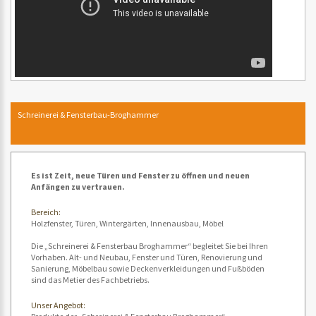
Schreinerei & Fensterbau-Broghammer
Es ist Zeit, neue Türen und Fenster zu öffnen und neuen
Anfängen zu vertrauen.
Bereich:
Holzfenster, Türen, Wintergärten, Innenausbau, Möbel
Die „Schreinerei & Fensterbau Broghammer“ begleitet Sie bei Ihren
Vorhaben. Alt- und Neubau, Fenster und Türen, Renovierung und
Sanierung, Möbelbau sowie Deckenverkleidungen und Fußböden
sind das Metier des Fachbetriebs.
Unser Angebot: