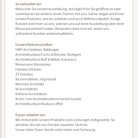
So verkaufen wir:
Besuchen Sie unsere Ausstellung, die täglich für Sie geöffnet ist oder
vereinbaren Sie einfach einen Termin mit uns. Gerne zeigen wir Ihnen
unsere Produkte, wie wir arbeiten und auch Referenzobjekte. Einige
Kunden kommen zu uns, weil wir uns auf einer Ausstellung oder einer
Messe präsentiert haben. Besonders stolz sind wir, wenn uns
zufriedene Kunden weiterempfehlen.
Unsere Partnerschaften:
HNP-Architekten, Böblingen
Architekturbüro Fuchs & Wacker, Stuttgart
Architekturbüro Ruff & Weber, Konstanz
Moosmann Massivbau
Holzbau Ettwein
Z7 Holzbau
8a Immobilien Jörg Vonalt
Weichler Architekt
W-Architekten
Ketterer Architekten
Archi-Com Architekturbüro Harald Ganter
Architekturbüro Markus Löffler
Daran arbeiten wir:
Wir entwickeln unsere Produkte und Leistungen stetig weiter. So
erhalten Sie von uns Fenster neuester Technik.
Unser tolles Team steckt voller Ideen und Schwung.