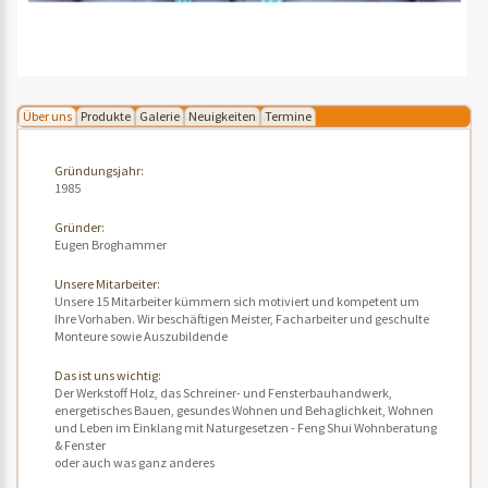
Über uns
Produkte
Galerie
Neuigkeiten
Termine
Gründungsjahr:
1985
Gründer:
Eugen Broghammer
Unsere Mitarbeiter:
Unsere 15 Mitarbeiter kümmern sich motiviert und kompetent um
Ihre Vorhaben. Wir beschäftigen Meister, Facharbeiter und geschulte
Monteure sowie Auszubildende
Das ist uns wichtig:
Der Werkstoff Holz, das Schreiner- und Fensterbauhandwerk,
energetisches Bauen, gesundes Wohnen und Behaglichkeit, Wohnen
und Leben im Einklang mit Naturgesetzen - Feng Shui Wohnberatung
& Fenster
oder auch was ganz anderes