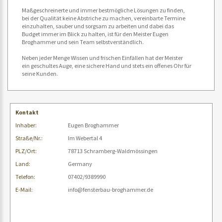
Maßgeschreinerte und immer bestmögliche Lösungen zu finden,
bei der Qualität keine Abstriche zu machen, vereinbarte Termine
einzuhalten, sauber und sorgsam zu arbeiten und dabei das
Budget immer im Blick zu halten, ist für den Meister Eugen
Broghammer und sein Team selbstverständlich.
Neben jeder Menge Wissen und frischen Einfällen hat der Meister
ein geschultes Auge, eine sichere Hand und stets ein offenes Ohr für
seine Kunden.
Kontakt
Inhaber:
Eugen Broghammer
Straße/Nr.:
Im Webertal 4
PLZ/Ort:
78713 Schramberg-Waldmössingen
Land:
Germany
Telefon:
07402/9389990
E-Mail:
info@fensterbau-broghammer.de