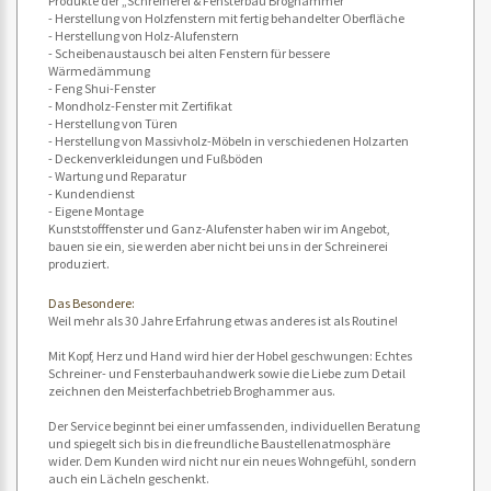
Produkte der „Schreinerei & Fensterbau Broghammer“
- Herstellung von Holzfenstern mit fertig behandelter Oberfläche
- Herstellung von Holz-Alufenstern
- Scheibenaustausch bei alten Fenstern für bessere
Wärmedämmung
- Feng Shui-Fenster
- Mondholz-Fenster mit Zertifikat
- Herstellung von Türen
- Herstellung von Massivholz-Möbeln in verschiedenen Holzarten
- Deckenverkleidungen und Fußböden
- Wartung und Reparatur
- Kundendienst
- Eigene Montage
Kunststofffenster und Ganz-Alufenster haben wir im Angebot,
bauen sie ein, sie werden aber nicht bei uns in der Schreinerei
produziert.
Das Besondere:
Weil mehr als 30 Jahre Erfahrung etwas anderes ist als Routine!
Mit Kopf, Herz und Hand wird hier der Hobel geschwungen: Echtes
Schreiner- und Fensterbauhandwerk sowie die Liebe zum Detail
zeichnen den Meisterfachbetrieb Broghammer aus.
Der Service beginnt bei einer umfassenden, individuellen Beratung
und spiegelt sich bis in die freundliche Baustellenatmosphäre
wider. Dem Kunden wird nicht nur ein neues Wohngefühl, sondern
auch ein Lächeln geschenkt.