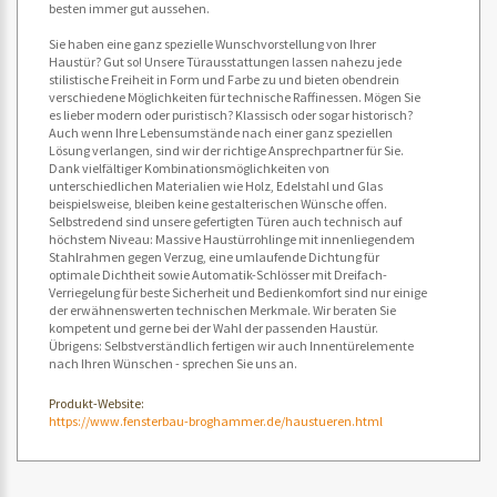
besten immer gut aussehen.
Sie haben eine ganz spezielle Wunschvorstellung von Ihrer
Haustür? Gut so! Unsere Türausstattungen lassen nahezu jede
stilistische Freiheit in Form und Farbe zu und bieten obendrein
verschiedene Möglichkeiten für technische Raffinessen. Mögen Sie
es lieber modern oder puristisch? Klassisch oder sogar historisch?
Auch wenn Ihre Lebensumstände nach einer ganz speziellen
Lösung verlangen, sind wir der richtige Ansprechpartner für Sie.
Dank vielfältiger Kombinationsmöglichkeiten von
unterschiedlichen Materialien wie Holz, Edelstahl und Glas
beispielsweise, bleiben keine gestalterischen Wünsche offen.
Selbstredend sind unsere gefertigten Türen auch technisch auf
höchstem Niveau: Massive Haustürrohlinge mit innenliegendem
Stahlrahmen gegen Verzug, eine umlaufende Dichtung für
optimale Dichtheit sowie Automatik-Schlösser mit Dreifach-
Verriegelung für beste Sicherheit und Bedienkomfort sind nur einige
der erwähnenswerten technischen Merkmale. Wir beraten Sie
kompetent und gerne bei der Wahl der passenden Haustür.
Übrigens: Selbstverständlich fertigen wir auch Innentürelemente
nach Ihren Wünschen - sprechen Sie uns an.
Produkt-Website:
https://www.fensterbau-broghammer.de/haustueren.html