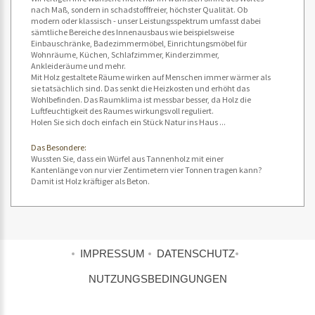
nach Maß, sondern in schadstofffreier, höchster Qualität. Ob
modern oder klassisch - unser Leistungsspektrum umfasst dabei
sämtliche Bereiche des Innenausbaus wie beispielsweise
Einbauschränke, Badezimmermöbel, Einrichtungsmöbel für
Wohnräume, Küchen, Schlafzimmer, Kinderzimmer,
Ankleideräume und mehr.
Mit Holz gestaltete Räume wirken auf Menschen immer wärmer als
sie tatsächlich sind. Das senkt die Heizkosten und erhöht das
Wohlbefinden. Das Raumklima ist messbar besser, da Holz die
Luftfeuchtigkeit des Raumes wirkungsvoll reguliert.
Holen Sie sich doch einfach ein Stück Natur ins Haus ...
Das Besondere:
Wussten Sie, dass ein Würfel aus Tannenholz mit einer
Kantenlänge von nur vier Zentimetern vier Tonnen tragen kann?
Damit ist Holz kräftiger als Beton.
IMPRESSUM
DATENSCHUTZ
NUTZUNGSBEDINGUNGEN