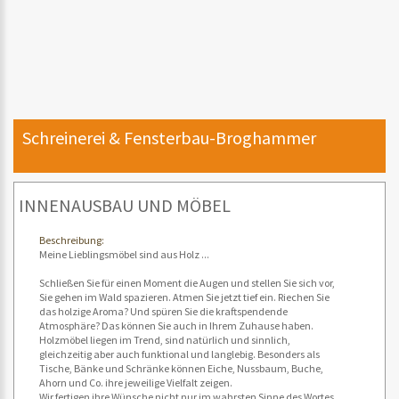
Schreinerei & Fensterbau-Broghammer
INNENAUSBAU UND MÖBEL
Beschreibung:
Meine Lieblingsmöbel sind aus Holz ...
Schließen Sie für einen Moment die Augen und stellen Sie sich vor,
Sie gehen im Wald spazieren. Atmen Sie jetzt tief ein. Riechen Sie
das holzige Aroma? Und spüren Sie die kraftspendende
Atmosphäre? Das können Sie auch in Ihrem Zuhause haben.
Holzmöbel liegen im Trend, sind natürlich und sinnlich,
gleichzeitig aber auch funktional und langlebig. Besonders als
Tische, Bänke und Schränke können Eiche, Nussbaum, Buche,
Ahorn und Co. ihre jeweilige Vielfalt zeigen.
Wir fertigen ihre Wünsche nicht nur im wahrsten Sinne des Wortes