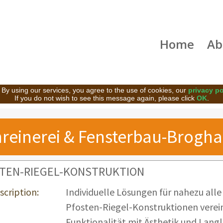
Home
Ab
 By using our services, you agree to the use of cookies, our
privacy po
If you do not wish to see this message again, please click
OK
.
reinerei & Fensterbau-Brog
TEN-RIEGEL-KONSTRUKTION
scription:
Individuelle Lösungen für nahezu alle 
Pfosten-Riegel-Konstruktionen verei
Funktionalität mit Ästhetik und Langl