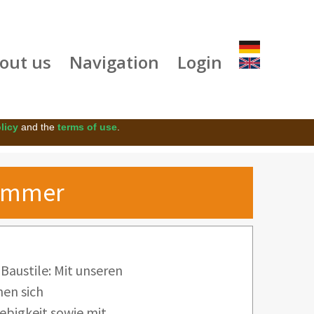
out us
Navigation
Login
licy
and the
terms of use
.
hammer
Baustile: Mit unseren
nen sich
ebigkeit sowie mit