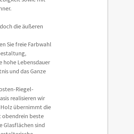
hner.
 doch die äußeren
en Sie freie Farbwahl
estaltung,
ne hohe Lebensdauer
tnis und das Ganze
fosten-Riegel-
is realisieren wir
 Holz übernimmt die
t obendrein beste
Glasflächen sind
gestalterische