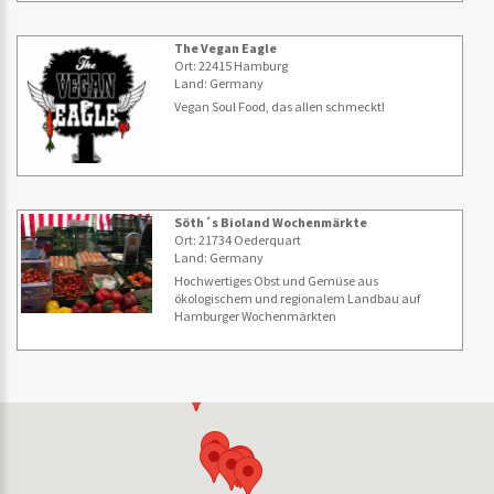
The Vegan Eagle
Ort: 22415 Hamburg
Land: Germany
Vegan Soul Food, das allen schmeckt!
Söth´s Bioland Wochenmärkte
Ort: 21734 Oederquart
Land: Germany
Hochwertiges Obst und Gemüse aus
ökologischem und regionalem Landbau auf
Hamburger Wochenmärkten