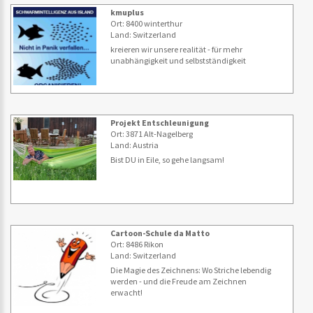
kmuplus
Ort: 8400 winterthur
Land: Switzerland
kreieren wir unsere realität - für mehr
unabhängigkeit und selbstständigkeit
Projekt Entschleunigung
Ort: 3871 Alt-Nagelberg
Land: Austria
Bist DU in Eile, so gehe langsam!
Cartoon-Schule da Matto
Ort: 8486 Rikon
Land: Switzerland
Die Magie des Zeichnens: Wo Striche lebendig
werden - und die Freude am Zeichnen
erwacht!