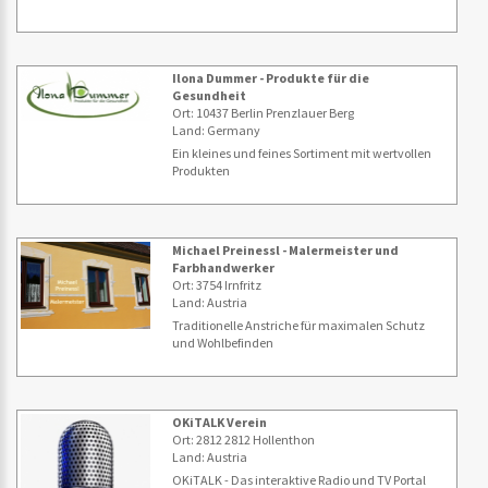
Ilona Dummer - Produkte für die
Gesundheit
Ort: 10437 Berlin Prenzlauer Berg
Land: Germany
Ein kleines und feines Sortiment mit wertvollen
Produkten
Michael Preinessl - Malermeister und
Farbhandwerker
Ort: 3754 Irnfritz
Land: Austria
Traditionelle Anstriche für maximalen Schutz
und Wohlbefinden
OKiTALK Verein
Ort: 2812 2812 Hollenthon
Land: Austria
OKiTALK - Das interaktive Radio und TV Portal