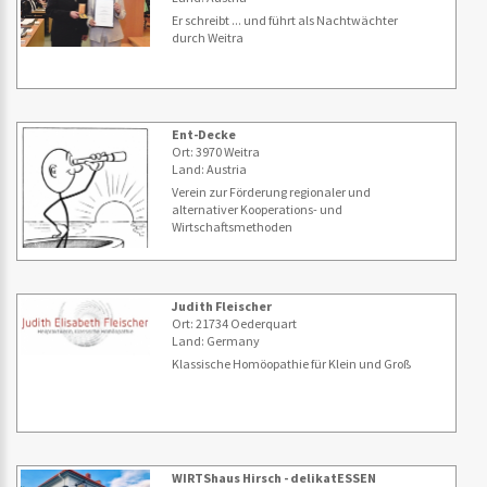
Er schreibt ... und führt als Nachtwächter
durch Weitra
Ent-Decke
Ort: 3970 Weitra
Land: Austria
Verein zur Förderung regionaler und
alternativer Kooperations- und
Wirtschaftsmethoden
Judith Fleischer
Ort: 21734 Oederquart
Land: Germany
Klassische Homöopathie für Klein und Groß
WIRTShaus Hirsch - delikatESSEN