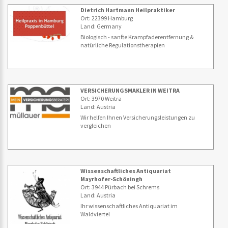
Dietrich Hartmann Heilpraktiker
Ort: 22399 Hamburg
Land: Germany
Biologisch - sanfte Krampfaderentfernung &
natürliche Regulationstherapien
VERSICHERUNGSMAKLER IN WEITRA
Ort: 3970 Weitra
Land: Austria
Wir helfen Ihnen Versicherungsleistungen zu
vergleichen
Wissenschaftliches Antiquariat
Mayrhofer-Schöningh
Ort: 3944 Pürbach bei Schrems
Land: Austria
Ihr wissenschaftliches Antiquariat im
Waldviertel