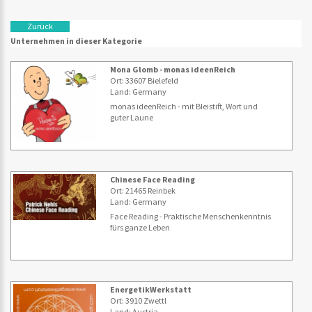
Zurück
Unternehmen in dieser Kategorie
Mona Glomb - monas ideenReich
Ort: 33607 Bielefeld
Land: Germany
monas ideenReich - mit Bleistift, Wort und
guter Laune
Chinese Face Reading
Ort: 21465 Reinbek
Land: Germany
Face Reading - Praktische Menschenkenntnis
fürs ganze Leben
EnergetikWerkstatt
Ort: 3910 Zwettl
Land: Austria