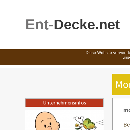
Ent-
Decke.net
Diese Website verwende
uns
Mo
Unternehmensinfos
mo
Be