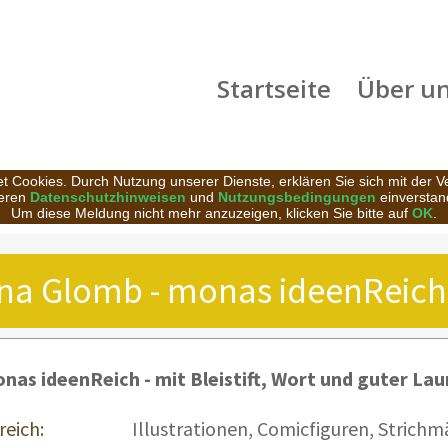
Startseite
Über u
t Cookies. Durch Nutzung unserer Dienste, erklären Sie sich mit der 
eren
Datenschutzhinweisen
und
Nutzungsbedingungen
einverstan
Um diese Meldung nicht mehr anzuzeigen, klicken Sie bitte auf
OK
.
na Glomb - monas ideenReich
nas ideenReich - mit Bleistift, Wort und guter La
reich:
Illustrationen, Comicfiguren, Strichm