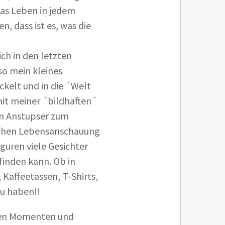
das Leben in jedem
n, dass ist es, was die
ich in den letzten
so mein kleines
ckelt und in die ´Welt
it meiner ´bildhaften´
en Anstupser zum
schen Lebensanschauung
guren viele Gesichter
finden kann. Ob in
Kaffeetassen, T-Shirts,
 zu haben!!
ren Momenten und