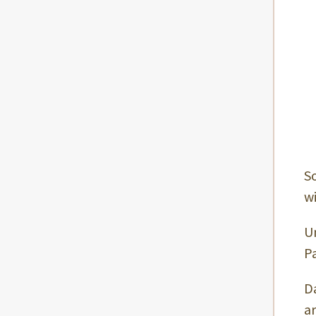
S
wi
U
P
D
ar