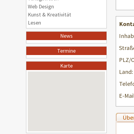
Web Design
Kunst & Kreativität
Lesen
Kont
Inhab
News
Straß
Termine
PLZ/O
Karte
Land:
Telef
E-Mail
Über