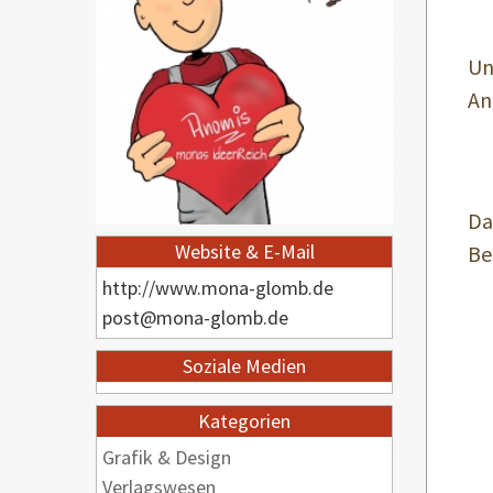
Un
An
Da
Website & E-Mail
Be
http://www.mona-glomb.de
post@mona-glomb.de
Soziale Medien
Kategorien
Grafik & Design
Verlagswesen