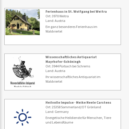
Ferienhaus in St. Wolfgang bei Weitra
Ort: 3970 Weitra
Land: Austria
Ein ganz besonderes Ferienhaus im
Waldviertel
Wissenschaftliches Antiquariat
Mayrhofer-Schöningh
Ort: 3944 Pürbach bei Schrems
Land: Austria
Ihr wissenschaftliches Antiquariat im
Waldviertel
Heilvolle Impulse · Meike Neele Carstens
Ort: 25358 Sommerland/OT Grönland
Land: Germany
Energetische Heildienste für Menschen, Tiere
und LebensRäume