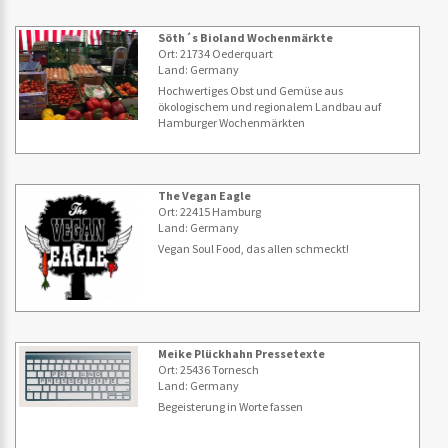
Söth´s Bioland Wochenmärkte
Ort: 21734 Oederquart
Land: Germany
Hochwertiges Obst und Gemüse aus
ökologischem und regionalem Landbau auf
Hamburger Wochenmärkten
The Vegan Eagle
Ort: 22415 Hamburg
Land: Germany
Vegan Soul Food, das allen schmeckt!
Meike Plückhahn Pressetexte
Ort: 25436 Tornesch
Land: Germany
Begeisterung in Worte fassen