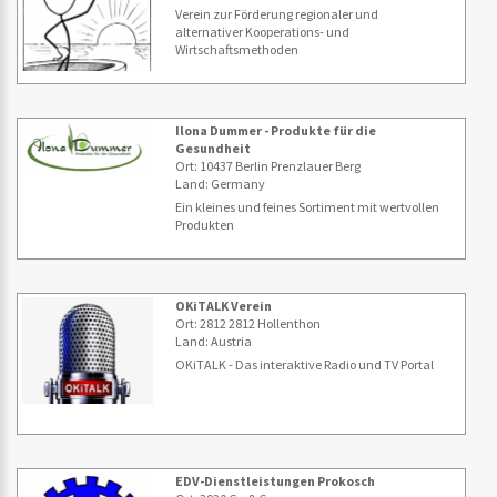
Verein zur Förderung regionaler und
alternativer Kooperations- und
Wirtschaftsmethoden
Ilona Dummer - Produkte für die
Gesundheit
Ort: 10437 Berlin Prenzlauer Berg
Land: Germany
Ein kleines und feines Sortiment mit wertvollen
Produkten
OKiTALK Verein
Ort: 2812 2812 Hollenthon
Land: Austria
OKiTALK - Das interaktive Radio und TV Portal
EDV-Dienstleistungen Prokosch