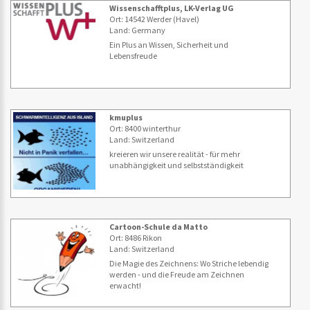
Wissenschafftplus, LK-Verlag UG
Ort: 14542 Werder (Havel)
Land: Germany
Ein Plus an Wissen, Sicherheit und
Lebensfreude
kmuplus
Ort: 8400 winterthur
Land: Switzerland
kreieren wir unsere realität - für mehr
unabhängigkeit und selbstständigkeit
Cartoon-Schule da Matto
Ort: 8486 Rikon
Land: Switzerland
Die Magie des Zeichnens: Wo Striche lebendig
werden - und die Freude am Zeichnen
erwacht!