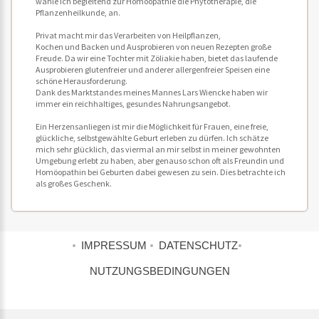
wähle ich begleitend zur Homöopathie die Phytotherapie, die
Pflanzenheilkunde, an.
Privat macht mir das Verarbeiten von Heilpflanzen,
Kochen und Backen und Ausprobieren von neuen Rezepten große
Freude. Da wir eine Tochter mit Zöliakie haben, bietet das laufende
Ausprobieren glutenfreier und anderer allergenfreier Speisen eine
schöne Herausforderung.
Dank des Marktstandes meines Mannes Lars Wiencke haben wir
immer ein reichhaltiges, gesundes Nahrungsangebot.
Ein Herzensanliegen ist mir die Möglichkeit für Frauen, eine freie,
glückliche, selbstgewählte Geburt erleben zu dürfen. Ich schätze
mich sehr glücklich, das viermal an mir selbst in meiner gewohnten
Umgebung erlebt zu haben, aber genauso schon oft als Freundin und
Homöopathin bei Geburten dabei gewesen zu sein. Dies betrachte ich
als großes Geschenk.
IMPRESSUM
DATENSCHUTZ
NUTZUNGSBEDINGUNGEN