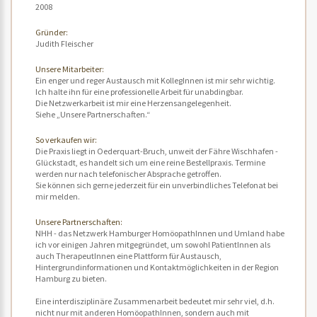
2008
Gründer:
Judith Fleischer
Unsere Mitarbeiter:
Ein enger und reger Austausch mit KollegInnen ist mir sehr wichtig.
Ich halte ihn für eine professionelle Arbeit für unabdingbar.
Die Netzwerkarbeit ist mir eine Herzensangelegenheit.
Siehe „Unsere Partnerschaften.“
So verkaufen wir:
Die Praxis liegt in Oederquart-Bruch, unweit der Fähre Wischhafen -
Glückstadt, es handelt sich um eine reine Bestellpraxis. Termine
werden nur nach telefonischer Absprache getroffen.
Sie können sich gerne jederzeit für ein unverbindliches Telefonat bei
mir melden.
Unsere Partnerschaften:
NHH - das Netzwerk Hamburger HomöopathInnen und Umland habe
ich vor einigen Jahren mitgegründet, um sowohl PatientInnen als
auch TherapeutInnen eine Plattform für Austausch,
Hintergrundinformationen und Kontaktmöglichkeiten in der Region
Hamburg zu bieten.
Eine interdisziplinäre Zusammenarbeit bedeutet mir sehr viel, d.h.
nicht nur mit anderen HomöopathInnen, sondern auch mit