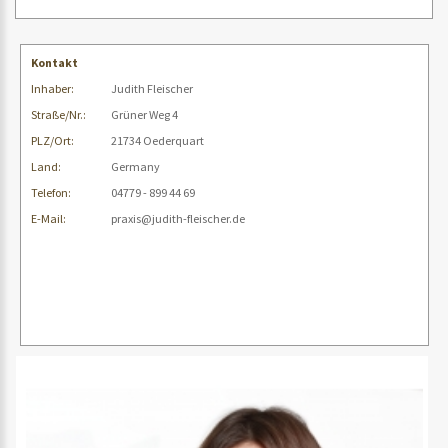
Kontakt
Inhaber:
Judith Fleischer
Straße/Nr.:
Grüner Weg 4
PLZ/Ort:
21734 Oederquart
Land:
Germany
Telefon:
04779 - 899 44 69
E-Mail:
praxis@judith-fleischer.de