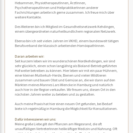
Hebammen, PhysiotherapeutInnen, ÄrztInnen,
PsychotherapeutInnen und HeilpraktikerInnen anderer
Fachrichtungen arbeite ich gerne zusammen. Ich freue mich über
weitere Kontakte.
Des Weiteren bin ich Mitglied im Gesundheitsnetzwerk Kehdingen,
einem übergeordneten naturheilkundlichem regionalen Netzwerk.
Ebenso bin ich seit vielen Jahren im VKHD, einem bundesweit tätigen
Berufsverband der klassisch arbeitenden HomöopathInnen.
Daran arbeiten wir:
Seit kurzem leben wir im wunderschönen Nordkehdingen, wir sind
sehr glücklich, einen schon langjährig als Bioland-Betrieb geführten
Hof weiter betreiben zu können. Hier leben wir mit ein paar Hühnern,
einer kleinen Mutterkuh-Herde, Bienen und vielen Wildtieren
zusammen und bauen Obst und Gemüse an, die wir dann auf den
Märkten meines Mannes Lars Wiencke in Hamburg und natürlich
auch hier in der Region verkaufen. Wir freuen uns, diesen Ort in den
nächsten Jahren weiter zu beleben und zu gestalten.
Auch meine Praxis hat hier einen neuen Ort gefunden, bei Bedarf
biete ich regelmäßig in Hamburg die Möglichkeit für Konsultationen.
Dafür interessieren wir uns:
Meine große Liebe gilt den Pflanzen am Wegesrand, die oft
unauffälligen VertreterInnen heilkräftiger Medizin und Nahrung. Oft