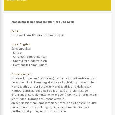
Klassische Homöopathie für Klein und Groß
Bereich:
Heilpraktikerin, Klassische Homöopathie
Unser Angebot:
Schwerpunkte:
* Kinder
* Chronische Erkrankungen
* Unerfüllter Kinderwunsch
* Hormonelle Erkrankungen
Das Besondere:
Mit einer fundierten Ausbildung (drei Jahre Vollzeitausbildung an
der Alchemilla in Hamburg, drei Jahre Fortbildung in Klassischer
Homöopathie an der Schule für Homöopathie und Heilpraktik
Hamburg und laufende Weiterbildungen) und reichhaltigen
Erfahrungen u. a. als Mutter einer großen (Patchwork-)Familie, bin
ich mit den Stürmen des Lebens vertraut.
An der Klassischen Homöopathie schätze ich die Fähigkeit, akute
und chronische Erkrankungen, die oft schulmedizinisch als
austherapiert gelten, individuell zu heilen.