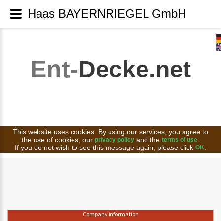
Haas BAYERNRIEGEL GmbH
Ent-
Decke.net
This website uses cookies. By using our services, you agree to
the use of cookies, our
and the
.
privacy policy
terms of use
If you do not wish to see this message again, please click
.
OK
Company information