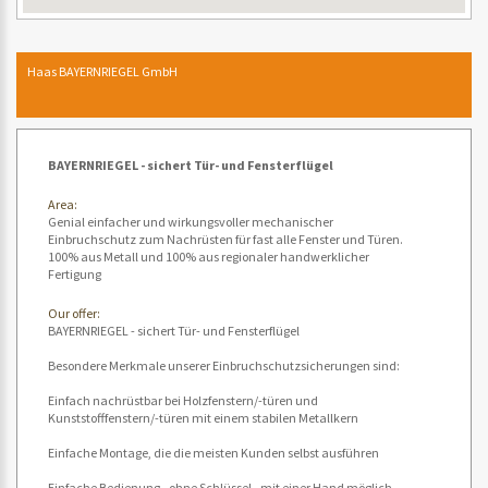
Haas BAYERNRIEGEL GmbH
BAYERNRIEGEL - sichert Tür- und Fensterflügel
Area:
Genial einfacher und wirkungsvoller mechanischer
Einbruchschutz zum Nachrüsten für fast alle Fenster und Türen.
100% aus Metall und 100% aus regionaler handwerklicher
Fertigung
Our offer:
BAYERNRIEGEL - sichert Tür- und Fensterflügel
Besondere Merkmale unserer Einbruchschutzsicherungen sind:
Einfach nachrüstbar bei Holzfenstern/-türen und
Kunststofffenstern/-türen mit einem stabilen Metallkern
Einfache Montage, die die meisten Kunden selbst ausführen
Einfache Bedienung - ohne Schlüssel - mit einer Hand möglich