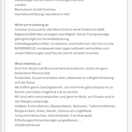
Liwetec
Blockalarm GmbH Dachau
Handelsvertretung natureline in Verl
What we’re working on
Sicheres Zuhause für alle Menschen in einer friedlichen Welt.
Regionale Betriebe versorgen eine Region. Kurze Transportwege,
geringstmögliche Umweltbelastung.
Vertriebsgesellschaften, Investoren, Unternehmen, die mit uns die
BAYERNRIEGEL europaweit oder sogar weltweit vermarkten und
unsere Wohnungen und Häuser damit sicherer machen.
What interests us:
Dich Ent-decke.net Besucher kennenzulernen, da Du ein ganz
besonderer Mensch bist.
Friedvolles Zusammenleben aller Lebewesen in völligem Einklang
mit der Natur.
Wir treffen gerne Gleichgesinnte, um mit Ihnen gute Gespräche zu
führen und dabei möglichst viel zu lachen.
Wir sind sehr naturverbunden und gern im Wald, an Flüssen und in
den Bergen unterwegs.
Hobbies: Endurofahren, Moutainbiken, Skitouren, Tiefschneefahren,
Bergwandern, Kreta, Reisen, Genuss am Lagerfeuer,
Schwammerlsuchen, Sonnenbaden, Familienspaß,
Erfindungen/Entwicklungen ausprobieren, ...
Holzblockhäuser