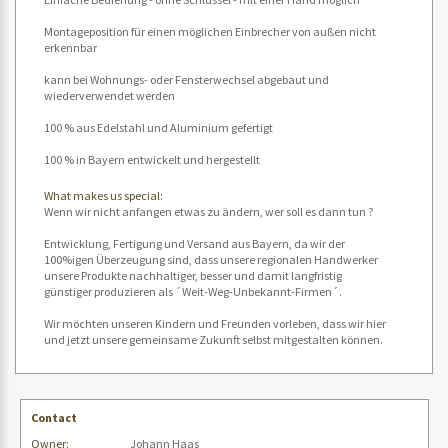
Montageposition für einen möglichen Einbrecher von außen nicht
erkennbar
kann bei Wohnungs- oder Fensterwechsel abgebaut und
wiederverwendet werden
100 % aus Edelstahl und Aluminium gefertigt
100 % in Bayern entwickelt und hergestellt
What makes us special:
Wenn wir nicht anfangen etwas zu ändern, wer soll es dann tun ?
Entwicklung, Fertigung und Versand aus Bayern, da wir der
100%igen Überzeugung sind, dass unsere regionalen Handwerker
unsere Produkte nachhaltiger, besser und damit langfristig
günstiger produzieren als ´Weit-Weg-Unbekannt-Firmen´.
Wir möchten unseren Kindern und Freunden vorleben, dass wir hier
und jetzt unsere gemeinsame Zukunft selbst mitgestalten können.
Contact
Owner:
Johann Haas