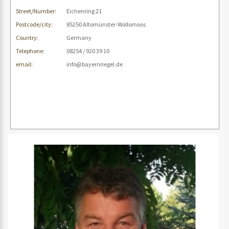
Street/Number:
Eichenring 21
Postcode/city:
85250 Altomünster-Wollomoos
Country:
Germany
Telephone:
08254 / 920 39 10
email:
info@bayernriegel.de