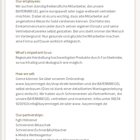
Our employees:
Wir suchen ständig freiberufliche Mitarbeiter, die unsere
BAYERNRIEGEL gerne europaweit oder sogar weltweit vertreiben
möchten. Dabei ist es uns wichtig, dass alle Mitarbeiter auf
angenehme Weise ihr Geld verdienen können. Die Höhe des
Einkommens kann jeder durch seinen eigenen Einsatz und seine
Vertriebsnetzwerke selbst gestalten. Bei uns steht immer der Mensch
im Vordergrund. Nur gesunde und glückliche Mitarbeiter machen
eine Firma auf Dauer wirklich erfolgreich.
What’s important to us:
Regionale Herstellung hochwertigster Produkte durch Fachbetriebe,
so nachhaltig und ökologisch wie möglich.
How we sell:
Gerne können Sie über unseren Onlineshop
www.bayernriegel.de/shop direkt bestellen und die BAYERNRIEGEL
selbst einbauen (Dies ist dank einer detaillierten Montageanleitung
ganz einfach). Wir haben auch Schreinereien als Partnerfirmen, die
unsere BAYERNRIEGEL vertreiben und montieren. Infos unter 08254
9203910 info@bayernriegel.de oder www. bayernriegel.de
Our partnerships :
hgh Hillreiner
Schreinerei Wilaschek
Schreinerei Eichner&Kühbacher
k-Media Werbeagentur
Baubiologie Jochen Münch in Klingenmünster