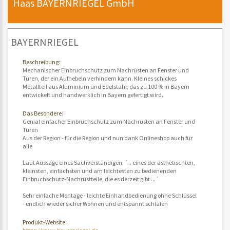
Haas BAYERNRIEGEL GmbH
BAYERNRIEGEL
Beschreibung:
Mechanischer Einbruchschutz zum Nachrüsten an Fenster und
Türen, der ein Aufhebeln verhindern kann. Kleines schickes
Metallteil aus Aluminium und Edelstahl, das zu 100 % in Bayern
entwickelt und handwerklich in Bayern gefertigt wird.
Das Besondere:
Genial einfacher Einbruchschutz zum Nachrüsten an Fenster und
Türen
Aus der Region - für die Region und nun dank Onlineshop auch für
alle
Laut Aussage eines Sachverständigen: ´.. eines der ästhetischten,
kleinsten, einfachsten und am leichtesten zu bedienenden
Einbruchschutz-Nachrüstteile, die es derzeit gibt ...´
Sehr einfache Montage - leichte Einhandbedienung ohne Schlüssel
- endlich wieder sicher Wohnen und entspannt schlafen
Produkt-Website: