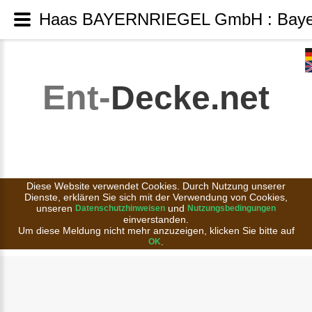
Haas BAYERNRIEGEL GmbH : Bayer
Ent-
Decke.net
Diese Website verwendet Cookies. Durch Nutzung unserer
Dienste, erklären Sie sich mit der Verwendung von Cookies,
unseren
und
Datenschutzhinweisen
Nutzungsbedingungen
einverstanden.
Um diese Meldung nicht mehr anzuzeigen, klicken Sie bitte auf
.
OK