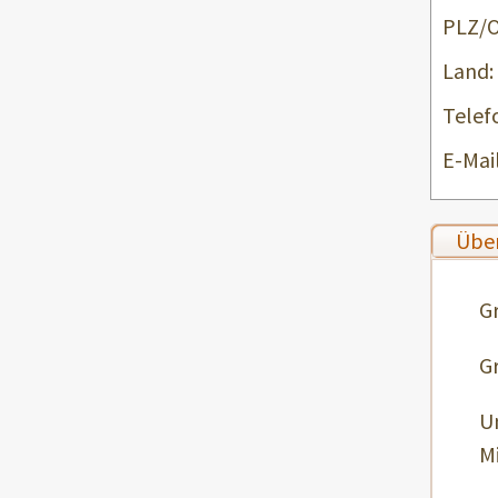
PLZ/O
Land:
Telef
E-Mail
Über
G
G
U
Mi