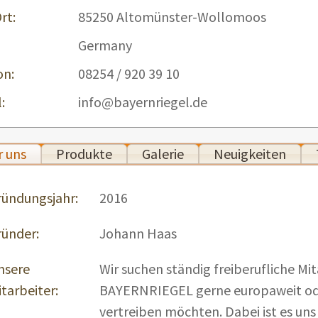
rt:
85250 Altomünster-Wollomoos
Germany
on:
08254 / 920 39 10
:
info@bayernriegel.de
 uns
Produkte
Galerie
Neuigkeiten
ründungsjahr:
2016
ründer:
Johann Haas
nsere
Wir suchen ständig freiberufliche Mit
tarbeiter:
BAYERNRIEGEL gerne europaweit ode
vertreiben möchten. Dabei ist es uns 