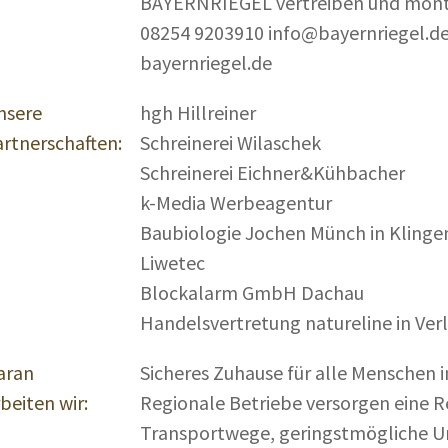
BAYERNRIEGEL vertreiben und monti
08254 9203910 info@bayernriegel.d
bayernriegel.de
nsere
hgh Hillreiner
artnerschaften:
Schreinerei Wilaschek
Schreinerei Eichner&Kühbacher
k-Media Werbeagentur
Baubiologie Jochen Münch in Kling
Liwetec
Blockalarm GmbH Dachau
Handelsvertretung natureline in Verl
aran
Sicheres Zuhause für alle Menschen in
beiten wir:
Regionale Betriebe versorgen eine R
Transportwege, geringstmögliche 