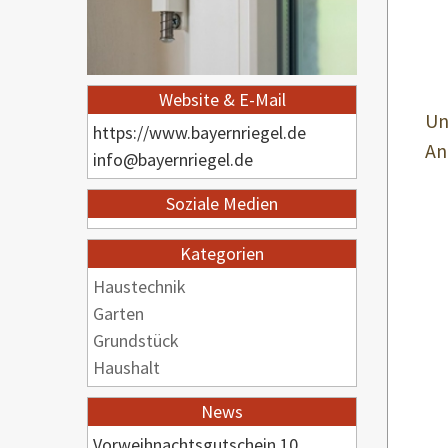
Website & E-Mail
Un
https://www.bayernriegel.de
An
info@bayernriegel.de
Soziale Medien
Kategorien
Haustechnik
Garten
Grundstück
Haushalt
News
Vorweihnachtsgutschein 10...