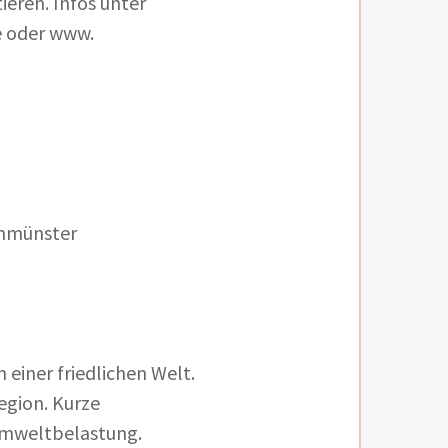
eren. Infos unter
e oder www.
enmünster
 einer friedlichen Welt.
egion. Kurze
Umweltbelastung.