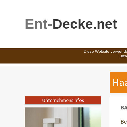
Ent-
Decke.net
Diese Website verwende
uns
Ha
Unternehmensinfos
BA
Be