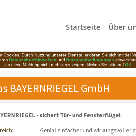
Startseite
Über u
t Cookies. Durch Nutzung unserer Dienste, erklären Sie sich mit der 
eren
Datenschutzhinweisen
und
Nutzungsbedingungen
einverstan
Um diese Meldung nicht mehr anzuzeigen, klicken Sie bitte auf
OK
.
as BAYERNRIEGEL GmbH
YERNRIEGEL - sichert Tür- und Fensterflügel
reich:
Genial einfacher und wirkungsvoller 