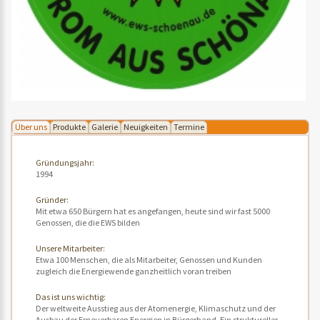
Über uns
Produkte
Galerie
Neuigkeiten
Termine
Gründungsjahr:
1994
Gründer:
Mit etwa 650 Bürgern hat es angefangen, heute sind wir fast 5000
Genossen, die die EWS bilden
Unsere Mitarbeiter:
Etwa 100 Menschen, die als Mitarbeiter, Genossen und Kunden
zugleich die Energiewende ganzheitlich voran treiben
Das ist uns wichtig:
Der weltweite Ausstieg aus der Atomenergie, Klimaschutz und der
Ausbau der Erneuerbaren Energien in Bürgerhand. Ein struktureller