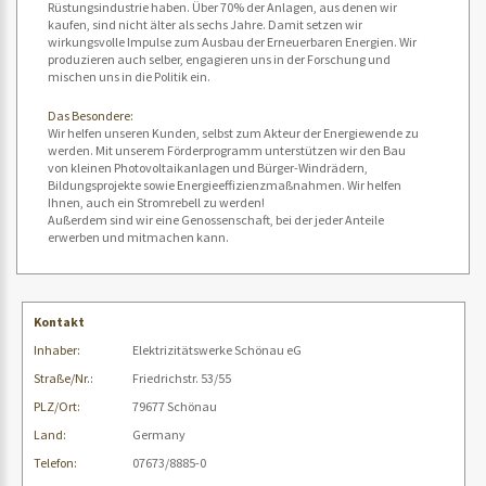
Rüstungsindustrie haben. Über 70% der Anlagen, aus denen wir
kaufen, sind nicht älter als sechs Jahre. Damit setzen wir
wirkungsvolle Impulse zum Ausbau der Erneuerbaren Energien. Wir
produzieren auch selber, engagieren uns in der Forschung und
mischen uns in die Politik ein.
Das Besondere:
Wir helfen unseren Kunden, selbst zum Akteur der Energiewende zu
werden. Mit unserem Förderprogramm unterstützen wir den Bau
von kleinen Photovoltaikanlagen und Bürger-Windrädern,
Bildungsprojekte sowie Energieeffizienzmaßnahmen. Wir helfen
Ihnen, auch ein Stromrebell zu werden!
Außerdem sind wir eine Genossenschaft, bei der jeder Anteile
erwerben und mitmachen kann.
Kontakt
Inhaber:
Elektrizitätswerke Schönau eG
Straße/Nr.:
Friedrichstr. 53/55
PLZ/Ort:
79677 Schönau
Land:
Germany
Telefon:
07673/8885-0