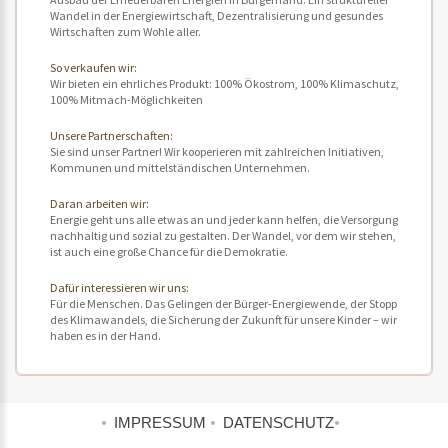
Wandel in der Energiewirtschaft, Dezentralisierung und gesundes
Wirtschaften zum Wohle aller.
So verkaufen wir:
Wir bieten ein ehrliches Produkt: 100% Ökostrom, 100% Klimaschutz,
100% Mitmach-Möglichkeiten
Unsere Partnerschaften:
Sie sind unser Partner! Wir kooperieren mit zahlreichen Initiativen,
Kommunen und mittelständischen Unternehmen.
Daran arbeiten wir:
Energie geht uns alle etwas an und jeder kann helfen, die Versorgung
nachhaltig und sozial zu gestalten. Der Wandel, vor dem wir stehen,
ist auch eine große Chance für die Demokratie.
Dafür interessieren wir uns:
Für die Menschen. Das Gelingen der Bürger-Energiewende, der Stopp
des Klimawandels, die Sicherung der Zukunft für unsere Kinder – wir
haben es in der Hand.
IMPRESSUM
DATENSCHUTZ