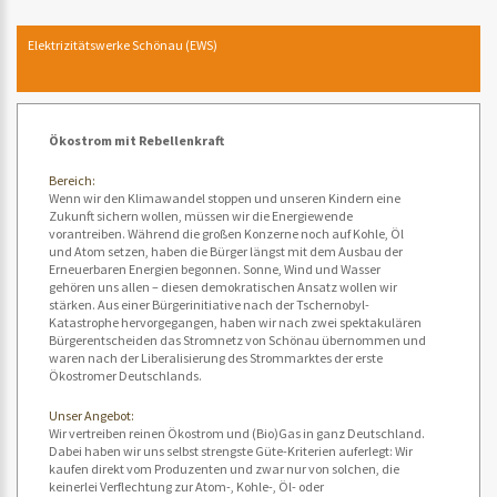
Elektrizitätswerke Schönau (EWS)
Ökostrom mit Rebellenkraft
Bereich:
Wenn wir den Klimawandel stoppen und unseren Kindern eine
Zukunft sichern wollen, müssen wir die Energiewende
vorantreiben. Während die großen Konzerne noch auf Kohle, Öl
und Atom setzen, haben die Bürger längst mit dem Ausbau der
Erneuerbaren Energien begonnen. Sonne, Wind und Wasser
gehören uns allen – diesen demokratischen Ansatz wollen wir
stärken. Aus einer Bürgerinitiative nach der Tschernobyl-
Katastrophe hervorgegangen, haben wir nach zwei spektakulären
Bürgerentscheiden das Stromnetz von Schönau übernommen und
waren nach der Liberalisierung des Strommarktes der erste
Ökostromer Deutschlands.
Unser Angebot:
Wir vertreiben reinen Ökostrom und (Bio)Gas in ganz Deutschland.
Dabei haben wir uns selbst strengste Güte-Kriterien auferlegt: Wir
kaufen direkt vom Produzenten und zwar nur von solchen, die
keinerlei Verflechtung zur Atom-, Kohle-, Öl- oder