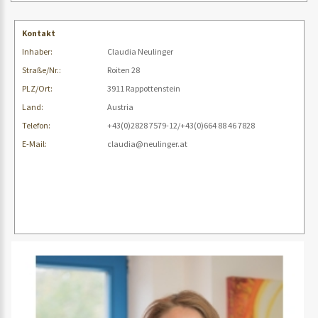
Kontakt
Inhaber:
Claudia Neulinger
Straße/Nr.:
Roiten 28
PLZ/Ort:
3911 Rappottenstein
Land:
Austria
Telefon:
+43(0)2828 7579-12/+43(0)664 88 46 7828
E-Mail:
claudia@neulinger.at