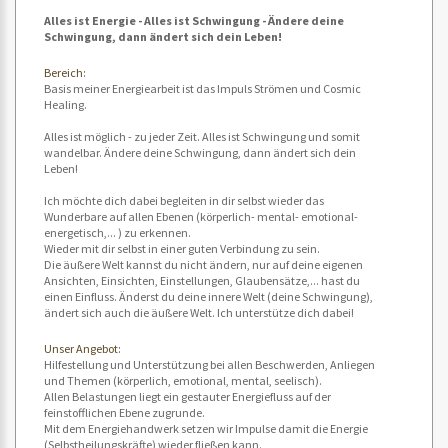
Alles ist Energie - Alles ist Schwingung - Ändere deine
Schwingung, dann ändert sich dein Leben!
Bereich:
Basis meiner Energiearbeit ist das Impuls Strömen und Cosmic
Healing.
Alles ist möglich - zu jeder Zeit. Alles ist Schwingung und somit
wandelbar. Ändere deine Schwingung, dann ändert sich dein
Leben!
Ich möchte dich dabei begleiten in dir selbst wieder das
Wunderbare auf allen Ebenen (körperlich- mental- emotional-
energetisch,... ) zu erkennen.
Wieder mit dir selbst in einer guten Verbindung zu sein.
Die äußere Welt kannst du nicht ändern, nur auf deine eigenen
Ansichten, Einsichten, Einstellungen, Glaubensätze,... hast du
einen Einfluss. Änderst du deine innere Welt (deine Schwingung),
ändert sich auch die äußere Welt. Ich unterstütze dich dabei!
Unser Angebot:
Hilfestellung und Unterstützung bei allen Beschwerden, Anliegen
und Themen (körperlich, emotional, mental, seelisch).
Allen Belastungen liegt ein gestauter Energiefluss auf der
feinstofflichen Ebene zugrunde.
Mit dem Energiehandwerk setzen wir Impulse damit die Energie
(Selbstheilungskräfte) wieder fließen kann.