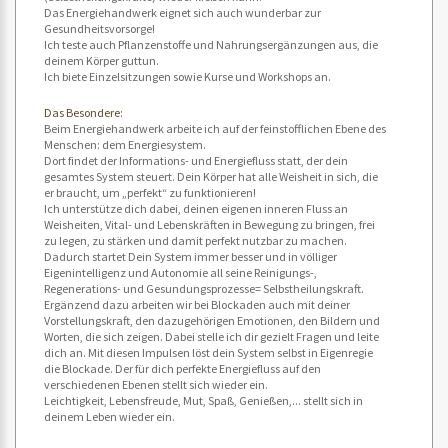
Das Energiehandwerk eignet sich auch wunderbar zur
Gesundheitsvorsorge!
Ich teste auch Pflanzenstoffe und Nahrungsergänzungen aus, die
deinem Körper guttun.
Ich biete Einzelsitzungen sowie Kurse und Workshops an.
Das Besondere:
Beim Energiehandwerk arbeite ich auf der feinstofflichen Ebene des
Menschen: dem Energiesystem.
Dort findet der Informations- und Energiefluss statt, der dein
gesamtes System steuert. Dein Körper hat alle Weisheit in sich, die
er braucht, um „perfekt“ zu funktionieren!
Ich unterstütze dich dabei, deinen eigenen inneren Fluss an
Weisheiten, Vital- und Lebenskräften in Bewegung zu bringen, frei
zu legen, zu stärken und damit perfekt nutzbar zu machen.
Dadurch startet Dein System immer besser und in völliger
Eigenintelligenz und Autonomie all seine Reinigungs-,
Regenerations- und Gesundungsprozesse= Selbstheilungskraft.
Ergänzend dazu arbeiten wir bei Blockaden auch mit deiner
Vorstellungskraft, den dazugehörigen Emotionen, den Bildern und
Worten, die sich zeigen. Dabei stelle ich dir gezielt Fragen und leite
dich an. Mit diesen Impulsen löst dein System selbst in Eigenregie
die Blockade. Der für dich perfekte Energiefluss auf den
verschiedenen Ebenen stellt sich wieder ein.
Leichtigkeit, Lebensfreude, Mut, Spaß, Genießen,... stellt sich in
deinem Leben wieder ein.