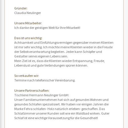
Gründer:
Claudia Neulinger
Unsere Mitarbeiter:
Ich danke der geistigen Welt für Ihre Mitarbeit!
Das ist uns wichtig:
Achtsamkeit und Einfühlungsvermögen gegenüber meinen Klienten
ist mir sehr wichtig. Ich möchte meine Klienten wieder in die Freude
der Selbstverantwortung begleiten. Jeder kann Schöpfer und
Gestalter seines eigenen Lebens sein.
Mein Ziel ist es, dass die Klienten wieder Entspannung, Freude,
Lebenslust und gute Verbindungen spüren können.
So verkaufen wir:
Termine nach telefonischer Vereinbarung.
Unsere Partnerschaften:
Tischlerei Hermann Neulinger GmbH:
Unser Familienunternehmen hat sich auf gesundes Wohnen und
gesundes Schlafen spezialisiert. Wir haben vor einigen Jahren die
Marke Fehra schlafen- Holz natürlich erleben- geschaffen. Das
Schlafzimmer unserer Kunden soll wie ein Waldbad wirken. Guter
Schlaf ist eine wichtige Voraussetzung für die Gesundheit!