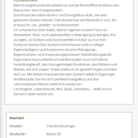
Das Besondere:
Beim Energiehandwerk arbeite ich auf der feinstofflichen Ebene des
Menschen: dem Energiesystem.
Dort findet der Informations- und Energiefluss statt, der dein
gesamtes System steuert. Dein Körper hat alle Weisheit in sich, die
er braucht, um „perfekt“ zu funktionieren!
Ich unterstütze dich dabei, deinen eigenen inneren Fluss an
Weisheiten, Vital- und Lebenskräften in Bewegung zu bringen, frei
zu legen, zu stärken und damit perfekt nutzbar zu machen.
Dadurch startet Dein System immer besser und in völliger
Eigenintelligenz und Autonomie all seine Reinigungs-,
Regenerations- und Gesundungsprozesse= Selbstheilungskraft.
Ergänzend dazu arbeiten wir bei Blockaden auch mit deiner
Vorstellungskraft, den dazugehörigen Emotionen, den Bildern und
Worten, die sich zeigen. Dabei stelle ich dir gezielt Fragen und leite
dich an. Mit diesen Impulsen löst dein System selbst in Eigenregie
die Blockade. Der für dich perfekte Energiefluss auf den
verschiedenen Ebenen stellt sich wieder ein.
Leichtigkeit, Lebensfreude, Mut, Spaß, Genießen,... stellt sich in
deinem Leben wieder ein.
Kontakt
Inhaber:
Claudia Neulinger
Straße/Nr.:
Roiten 28