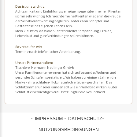
Das ist uns wichtig:
Achtsamkeit und Einfühlungsvermögen gegenüber meinen Klienten
ist mir sehr wichtig. Ich möchte meine Klienten wieder in die Freude
der Selbstverantwortung begleiten. Jeder kann Schöpfer und
Gestalter seines eigenen Lebens sein.
Mein Ziel ist es, dass die Klienten wieder Entspannung, Freude,
Lebenslust und gute Verbindungen spüren können.
So verkaufen wir:
Termine nach telefonischer Vereinbarung.
Unsere Partnerschaften:
Tischlerei Hermann Neulinger GmbH:
Unser Familienunternehmen hat sich auf gesundes Wohnen und
gesundes Schlafen spezialisiert. Wir haben vor einigen Jahren die
Marke Fehra schlafen- Holz natürlich erleben- geschaffen. Das
Schlafzimmer unserer Kunden soll wie ein Waldbad wirken. Guter
Schlaf ist eine wichtige Voraussetzung für die Gesundheit!
IMPRESSUM
DATENSCHUTZ
NUTZUNGSBEDINGUNGEN