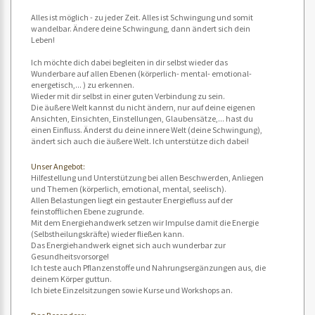
Alles ist möglich - zu jeder Zeit. Alles ist Schwingung und somit
wandelbar. Ändere deine Schwingung, dann ändert sich dein
Leben!
Ich möchte dich dabei begleiten in dir selbst wieder das
Wunderbare auf allen Ebenen (körperlich- mental- emotional-
energetisch,... ) zu erkennen.
Wieder mit dir selbst in einer guten Verbindung zu sein.
Die äußere Welt kannst du nicht ändern, nur auf deine eigenen
Ansichten, Einsichten, Einstellungen, Glaubensätze,... hast du
einen Einfluss. Änderst du deine innere Welt (deine Schwingung),
ändert sich auch die äußere Welt. Ich unterstütze dich dabei!
Unser Angebot:
Hilfestellung und Unterstützung bei allen Beschwerden, Anliegen
und Themen (körperlich, emotional, mental, seelisch).
Allen Belastungen liegt ein gestauter Energiefluss auf der
feinstofflichen Ebene zugrunde.
Mit dem Energiehandwerk setzen wir Impulse damit die Energie
(Selbstheilungskräfte) wieder fließen kann.
Das Energiehandwerk eignet sich auch wunderbar zur
Gesundheitsvorsorge!
Ich teste auch Pflanzenstoffe und Nahrungsergänzungen aus, die
deinem Körper guttun.
Ich biete Einzelsitzungen sowie Kurse und Workshops an.