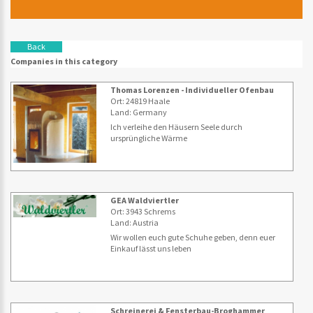
Back
Companies in this category
Thomas Lorenzen - Individueller Ofenbau
Ort: 24819 Haale
Land: Germany
Ich verleihe den Häusern Seele durch
ursprüngliche Wärme
GEA Waldviertler
Ort: 3943 Schrems
Land: Austria
Wir wollen euch gute Schuhe geben, denn euer
Einkauf lässt uns leben
Schreinerei & Fensterbau-Broghammer