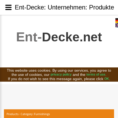
Ent-Decke: Unternehmen: Produkte
Ent-
Decke.net
This website uses cookies. By using our services, you agree to
the use of cookies, our
and the
.
privacy policy
terms of use
If you do not wish to see this message again, please click
.
OK
Products - Category: Furnishings