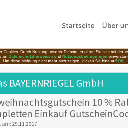
Startseite
Über u
t Cookies. Durch Nutzung unserer Dienste, erklären Sie sich mit der 
eren
Datenschutzhinweisen
und
Nutzungsbedingungen
einverstan
Um diese Meldung nicht mehr anzuzeigen, klicken Sie bitte auf
OK
.
as BAYERNRIEGEL GmbH
weihnachtsgutschein 10 % Rab
pletten Einkauf GutscheinCo
t am: 29.11.2017