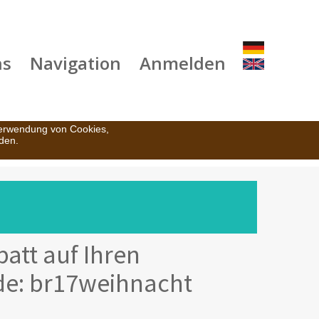
ns
Navigation
Anmelden
Verwendung von Cookies,
den.
att auf Ihren
de: br17weihnacht