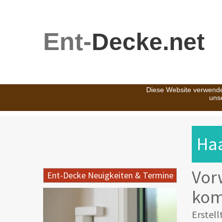
Ent-
Decke.net
Diese Website verwende
uns
Ha
Vor
Ent-Decke Neuigkeiten & Termine
kom
Erstell