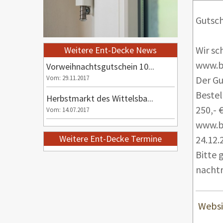
Gutsc
Wir sc
Weitere Ent-Decke News
www.ba
Vorweihnachtsgutschein 10...
Vom: 29.11.2017
Der Gu
Bestel
Herbstmarkt des Wittelsba...
250,- 
Vom: 14.07.2017
www.ba
Weitere Ent-Decke Termine
24.12.
Bitte 
nachtr
Websi