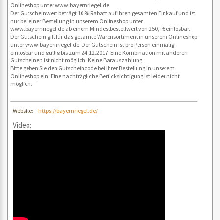
Onlineshop unter www.bayernriegel.de.
Der Gutscheinwert beträgt 10 % Rabatt auf Ihren gesamten Einkauf und ist
nur bei einer Bestellung in unserem Onlineshop unter
www.bayernriegel.de ab einem Mindestbestellwert von 250,- € einlösbar.
Der Gutschein gilt für das gesamte Warensortiment in unserem Onlineshop
unter www.bayernriegel.de. Der Gutschein ist pro Person einmalig
einlösbar und gültig bis zum 24.12.2017. Eine Kombination mit anderen
Gutscheinen ist nicht möglich. Keine Barauszahlung.
Bitte geben Sie den Gutscheincode bei Ihrer Bestellung in unserem
Onlineshop ein. Eine nachträgliche Berücksichtigung ist leider nicht
möglich.
Website:
https://bayernriegel.de/
Video: