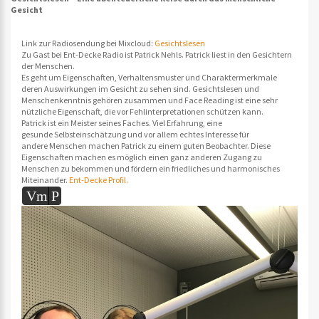
Gesicht
Link zur Radiosendung bei Mixcloud:
Gesichtslesen
Zu Gast bei Ent-Decke Radio ist Patrick Nehls. Patrick liest in den Gesichtern
der Menschen.
Es geht um Eigenschaften, Verhaltensmuster und Charaktermerkmale
deren Auswirkungen im Gesicht zu sehen sind. Gesichtslesen und
Menschenkenntnis gehören zusammen und Face Reading ist eine sehr
nützliche Eigenschaft, die vor Fehlinterpretationen schützen kann.
Patrick ist ein Meister seines Faches. Viel Erfahrung, eine
gesunde Selbsteinschätzung und vor allem echtes Interesse für
andere Menschen machen Patrick zu einem guten Beobachter. Diese
Eigenschaften machen es möglich einen ganz anderen Zugang zu
Menschen zu bekommen und fördern ein friedliches und harmonisches
Miteinander.
Ent-Decke Profil.
Vm
P