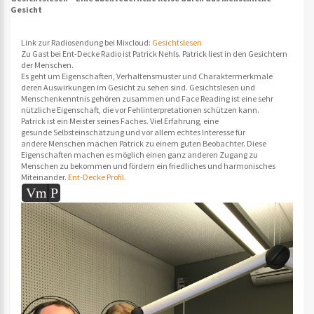
Gesicht
Link zur Radiosendung bei Mixcloud:
Gesichtslesen
Zu Gast bei Ent-Decke Radio ist Patrick Nehls. Patrick liest in den Gesichtern
der Menschen.
Es geht um Eigenschaften, Verhaltensmuster und Charaktermerkmale
deren Auswirkungen im Gesicht zu sehen sind. Gesichtslesen und
Menschenkenntnis gehören zusammen und Face Reading ist eine sehr
nützliche Eigenschaft, die vor Fehlinterpretationen schützen kann.
Patrick ist ein Meister seines Faches. Viel Erfahrung, eine
gesunde Selbsteinschätzung und vor allem echtes Interesse für
andere Menschen machen Patrick zu einem guten Beobachter. Diese
Eigenschaften machen es möglich einen ganz anderen Zugang zu
Menschen zu bekommen und fördern ein friedliches und harmonisches
Miteinander.
Ent-Decke Profil.
Vm
P