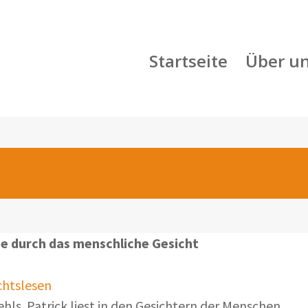
Startseite
Über u
se durch das menschliche Gesicht
chtslesen
ehls. Patrick liest in den Gesichtern der Menschen.