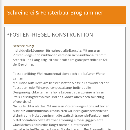
Schreinerei & Fensterbau-Broghammer
PFOSTEN-RIEGEL-KONSTRUKTION
Beschreibung:
Individuelle Lösungen für nahezu alle Baustile: Mit unseren
Pfosten-Riegel-Konstruktionen vereinen sich Funktionalität mit
Ästhetik und Langlebigkeit sowie mit dem ganz persönlichen Stil
der Bewohner.
Fassadenlifting: Weil manchmal eben doch die äußeren Werte
zählen
Mal Hand aufs Herz: Am liebsten hätten Sie freie Farbwahl bei der
Fassaden- oder Wintergartengestaltung, individuelle
Designmöglichkeiten, eine hohe Lebensdauer zu einem fairen
Preis-Leistungsverhältnis und das Ganze auch noch so richtig
pflegeleicht?
Nichts leichter als das: Mit unseren Pfosten-Riegel-Konstruktionen
auf Holz-Aluminiumbasis realisieren wir Ihren ganz persönlichen
Wohntraum. Holz übernimmt die statisch tragende Funktion und
bietet obendrein beste Wärmedämmung. Großzügig geplante
Glasflächen sind hierbei längst mehr als interessante
gestalterische Elemente. Lassen Sie doch wertvolles Sonnenlicht in