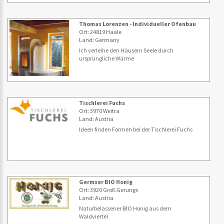
Thomas Lorenzen - Individueller Ofenbau
Ort: 24819 Haale
Land: Germany
Ich verleihe den Häusern Seele durch
ursprüngliche Wärme
Tischlerei Fuchs
Ort: 3970 Weitra
Land: Austria
Ideen finden Formen bei der Tischlerei Fuchs
Germser BIO Honig
Ort: 3920 Groß Gerungs
Land: Austria
Naturbelassener BIO Honig aus dem
Waldviertel