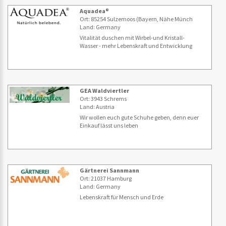
Aquadea®
Ort: 85254 Sulzemoos (Bayern, Nähe Münch
Land: Germany
Vitalität duschen mit Wirbel-und Kristall-
Wasser - mehr Lebenskraft und Entwicklung
GEA Waldviertler
Ort: 3943 Schrems
Land: Austria
Wir wollen euch gute Schuhe geben, denn euer
Einkauf lässt uns leben
Gärtnerei Sannmann
Ort: 21037 Hamburg
Land: Germany
Lebenskraft für Mensch und Erde