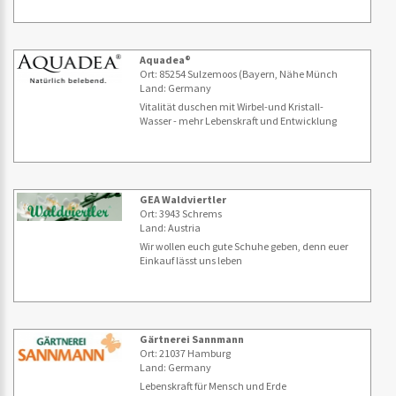
Aquadea®
Ort: 85254 Sulzemoos (Bayern, Nähe Münch
Land: Germany
Vitalität duschen mit Wirbel-und Kristall-
Wasser - mehr Lebenskraft und Entwicklung
GEA Waldviertler
Ort: 3943 Schrems
Land: Austria
Wir wollen euch gute Schuhe geben, denn euer
Einkauf lässt uns leben
Gärtnerei Sannmann
Ort: 21037 Hamburg
Land: Germany
Lebenskraft für Mensch und Erde