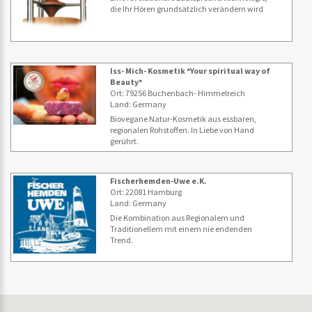
die Ihr Hören grundsätzlich verändern wird
Iss- Mich- Kosmetik *Your spiritual way of
Beauty*
Ort: 79256 Buchenbach- Himmelreich
Land: Germany
Biovegane Natur-Kosmetik aus essbaren,
regionalen Rohstoffen. In Liebe von Hand
gerührt.
Fischerhemden-Uwe e.K.
Ort: 22081 Hamburg
Land: Germany
Die Kombination aus Regionalem und
Traditionellem mit einem nie endenden
Trend.