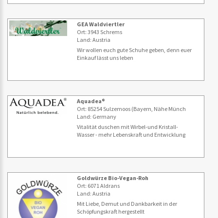
GEA Waldviertler
Ort: 3943 Schrems
Land: Austria
Wir wollen euch gute Schuhe geben, denn euer
Einkauf lässt uns leben
Aquadea®
Ort: 85254 Sulzemoos (Bayern, Nähe Münch
Land: Germany
Vitalität duschen mit Wirbel-und Kristall-
Wasser - mehr Lebenskraft und Entwicklung
Goldwürze Bio-Vegan-Roh
Ort: 6071 Aldrans
Land: Austria
Mit Liebe, Demut und Dankbarkeit in der
Schöpfungskraft hergestellt