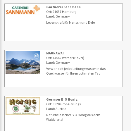
Gärtnerei Sannmann
Ort: 21037 Hamburg
Land: Germany
Lebenskraft für Mensch und Erde
MAUNAWAI
Ort: 14542 Werder (Havel)
Land: Germany
Verwandelt jedes Leitungswasser in das
Quellwasser für Ihren optimalen Tag
Germser BIO Honig
Ort: 3920 Groß Gerungs
Land: Austria
Naturbelassener BIO Honig aus dem
Waldviertel