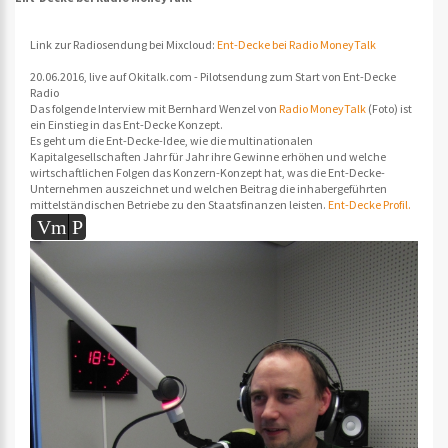
Link zur Radiosendung bei Mixcloud:
Ent-Decke bei Radio MoneyTalk
20.06.2016, live auf Okitalk.com - Pilotsendung zum Start von Ent-Decke
Radio
Das folgende Interview mit Bernhard Wenzel von
Radio MoneyTalk
(Foto) ist
ein Einstieg in das Ent-Decke Konzept.
Es geht um die Ent-Decke-Idee, wie die multinationalen
Kapitalgesellschaften Jahr für Jahr ihre Gewinne erhöhen und welche
wirtschaftlichen Folgen das Konzern-Konzept hat, was die Ent-Decke-
Unternehmen auszeichnet und welchen Beitrag die inhabergeführten
mittelständischen Betriebe zu den Staatsfinanzen leisten.
Ent-Decke Profil.
Vm
P